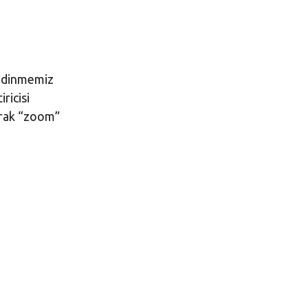
 edinmemiz
ricisi
arak “zoom”