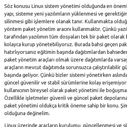
Kaynaklar
Söz konusu Linux sistem yönetimi olduğunda en önemli 
🐧
yapı, sisteme yeni yazılımların yüklenmesi ve gerektiğ
Hakkında
silinmesi gibi işlemlere olanak tanır. Kullanmakta old
yöntem paket yönetim aracını kullanmaktır. Çünkü yazılıml
📮 Geri
tarafından yazılımın tüm dosyaları tek bir paket olarak b
Bildirim
kolayca kurup yönetebiliyoruz. Burada bahsi geçen pak
hatırlıyorsanız eğitimin başında dağıtımlardan bahseder
Linux
paket yönetim araçları olmak üzere dağıtımlarda varsay
Dersleri
araçların mevcut dağıtımda sorunsuzca çalıştırılabilir 
|
başında geliyor. Çünkü bizler sistemi yönetirken aslında
güncel güvenilir ve stabil sürümlerine kolay erişemiyorsa
GNU/Linux
kullanıcının bireysel olarak paket yönetimi ile boğuşması
için
Özellikle işletmeler güvenli ve güncel paket depoların
Türkçe
içerik
paket yönetimi oldukça kritik öneme sahip bir konu. Şim
sağlamak
olduğuna değinelim.
üzere
kurulmuş
Linux üzerinde araçların kurulumu, güncellenmesi ve sil