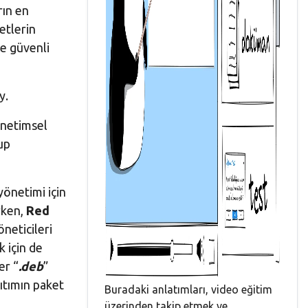
rın en
etlerin
e güvenli
y.
önetimsel
rup
yönetimi için
rken,
Red
öneticileri
k için de
er “
.deb
”
ğıtımın paket
Buradaki anlatımları, video eğitim
üzerinden takip etmek ve