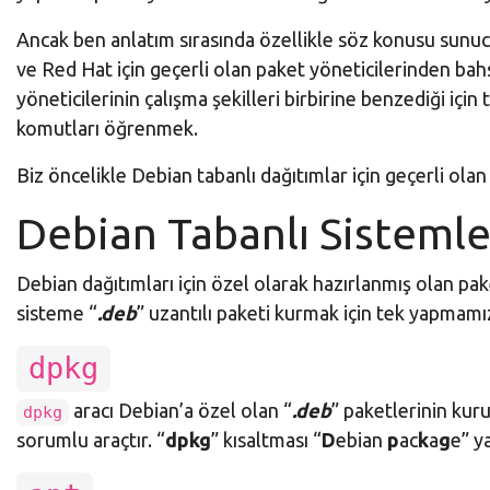
Ancak ben anlatım sırasında özellikle söz konusu sunuc
ve Red Hat için geçerli olan paket yöneticilerinden b
yöneticilerinin çalışma şekilleri birbirine benzediği iç
komutları öğrenmek.
Biz öncelikle Debian tabanlı dağıtımlar için geçerli o
Debian Tabanlı Sisteml
Debian dağıtımları için özel olarak hazırlanmış olan pak
sisteme “
.deb
” uzantılı paketi kurmak için tek yapmam
dpkg
aracı Debian’a özel olan “
.deb
” paketlerinin kur
dpkg
sorumlu araçtır. “
dpkg
” kısaltması “
D
ebian
p
ac
k
a
g
e” y