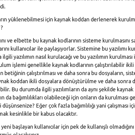
di.
arın yüklenebilmesi için kaynak koddan derlenerek kurulm
 ?
arını ve elbette bu kaynak kodlarının sisteme kurulmasını 
nı kullanıcılar ile paylaşıyorlar. Sistemine bu yazılımı k
lgili yazılımın nasıl kurulacağı ve bu yazılımın kurulması i
um işlemi genellikle kaynak kodlarının çalıştırılabilir ikil
n betiğinin çalıştırılması ve daha sonra bu dosyaların, si
kaynak koddan ikili dosyalara dönüştürülme ve daha sonra 
labilir. Bu durumda ilgili yazılımların da aynı şekilde kayna
n da bağımlılıkları olabileceği için onların da kurulması g
i düşünsenize? Eğer çok fazla bağımlılığı yani çalışması i
ak kesinlikle bir kabus olacaktır.
 başlayan kullanıcılar için pek de kullanışlı olmadığını 
rmüş olacaksınız.