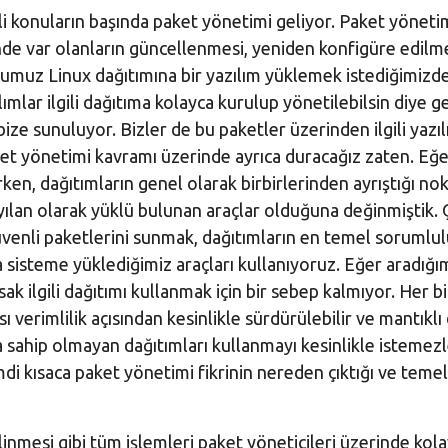
konuların başında paket yönetimi geliyor. Paket yöneti
inde var olanların güncellenmesi, yeniden konfigüre edilm
uğumuz Linux dağıtımına bir yazılım yüklemek istediğimizd
ar ilgili dağıtıma kolayca kurulup yönetilebilsin diye gel
ize sunuluyor. Bizler de bu paketler üzerinden ilgili yazıl
et yönetimi kavramı üzerinde ayrıca duracağız zaten. Eğe
ken, dağıtımların genel olarak birbirlerinden ayrıştığı no
ılan olarak yüklü bulunan araçlar olduğuna değinmiştik. Ç
güvenli paketlerini sunmak, dağıtımların en temel sorumlul
 sisteme yüklediğimiz araçları kullanıyoruz. Eğer aradığım
k ilgili dağıtımı kullanmak için bir sebep kalmıyor. Her bi
 verimlilik açısından kesinlikle sürdürülebilir ve mantıklı 
a sahip olmayan dağıtımları kullanmayı kesinlikle istemez
di kısaca paket yönetimi fikrinin nereden çıktığı ve teme
inmesi gibi tüm işlemleri paket yöneticileri üzerinde kol