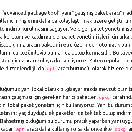
 “
a
dvanced
p
ackage
t
ool” yani “gelişmiş paket aracı” ifa
llanıcının işlerini daha da kolaylaştırmak üzere geliştirilmi
kte indirip kurulmasını sağlıyor. Ve diğer paket yönetim işl
da kurulum ve kaldırma gibi paket yönetimi işleri için arka
istediğimiz aracın paketini
repo
üzerinden otomatik bulm
klarını da çözümleyip bunları da bulup kurmasıdır. Bu saye
ediğimiz aracı kolayca kurabiliyoruz. Zaten repolar da b
de düzenlendiği için
aracı bütüncül olarak bizlere ol
apt
lduğumuz yani lokal olarak bilgisayarımızda mevcut olan te
cın çalışması için gereken harici paketler
tarafınd
dpkg
ını lokal paket yönetimi için kullanıyoruz. Yani bu duru
tin ihtiyaç duyduğu ek paketleri de tek tek bulup indir
. Bahsetmiş olduğum bu durumu pratik yaparken yani uyg
 kadar
aracı daha kullanışlı olsa da öncelikle
a
apt
dpkg