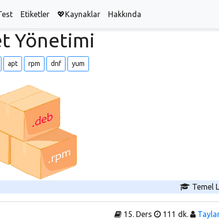
Test
Etiketler
💖Kaynaklar
Hakkında
t Yönetimi
apt
rpm
dnf
yum
Temel L
15. Ders
111 dk.
Taylan