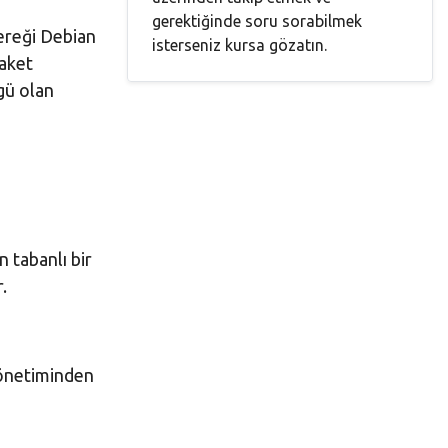
gerektiğinde soru sorabilmek
ereği Debian
isterseniz kursa gözatın.
paket
zgü olan
n tabanlı bir
.
 yönetiminden