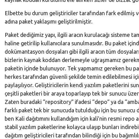
Elbette bu durum geliştiriciler tarafından fark edilmiş
adına paket yaklaşımı geliştirilmiştir.
Paket dediğimiz yapı, ilgili aracın kurulacağı sisteme 
haline getirilip kullanıcılara sunulmasıdır. Bu paket için
dokümantasyon dosyaları gibi ilgili aracın tüm dosyalar
bizlerin kaynak koddan derlemeyle uğraşmamız gerekmiyo
paketin içinde bulunuyor. Tek yapmamız gereken bu pake
herkes tarafından güvenli şekilde temin edilebilmesi iç
paylaşılıyor. Geliştiricilerin kendi yazılım paketlerini s
çeşitli paketleri bir araya toparlayıp tek bir sunucu ü
Zaten buradaki “repository” ifadesi “depo” ya da “ambar
farklı paket tek bir sunucuda tutulduğu için bu sunucu
ben Kali dağıtımını kullandığım için kali’nin resmi rep
stabil yazılım paketlerine kolayca ulaşıp bunları indirebi
dağıtım geliştiricileri tarafından bilindiği için bu bağım