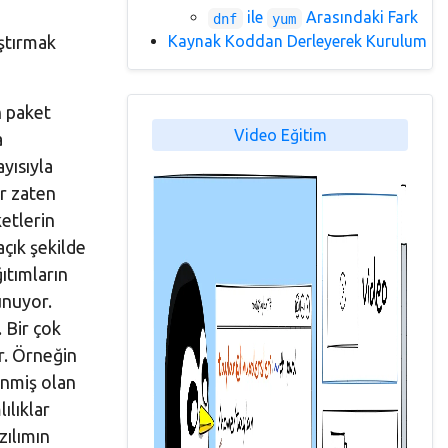
ile
Arasındaki Fark
dnf
yum
aştırmak
Kaynak Koddan Derleyerek Kurulum
n paket
Video Eğitim
a
yısıyla
ar zaten
etlerin
açık şekilde
ğıtımların
unuyor.
 Bir çok
r. Örneğin
enmiş olan
ılıklar
zılımın