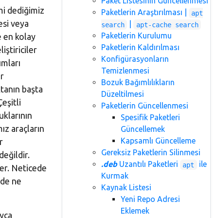
Paket Listesinin Güncellenmesi
mi dediğimiz
Paketlerin Araştırılması |
apt
esi veya
|
search
apt-cache search
Paketlerin Kurulumu
e en kolay
Paketlerin Kaldırılması
iştiriciler
Konfigürasyonların
ımları
Temizlenmesi
r
Bozuk Bağımlılıkların
ktanın başta
Düzeltilmesi
eşitli
Paketlerin Güncellenmesi
uklarının
Spesifik Paketleri
ız araçların
Güncellemek
Kapsamlı Güncelleme
r
Gereksiz Paketlerin Silinmesi
değildir.
.deb
Uzantılı Paketleri
ile
apt
ler. Neticede
Kurmak
lde ne
Kaynak Listesi
Yeni Repo Adresi
Eklemek
ayca