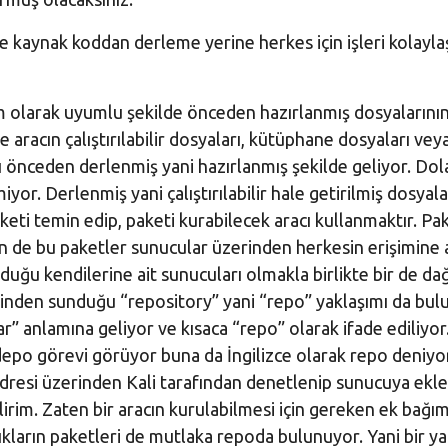
 ve kaynak koddan derleme yerine herkes için işleri kolayl
tam olarak uyumlu şekilde önceden hazırlanmış dosyalarını
de aracın çalıştırılabilir dosyaları, kütüphane dosyaları vey
ı önceden derlenmiş yani hazırlanmış şekilde geliyor. Dola
r. Derlenmiş yani çalıştırılabilir hale getirilmiş dosyal
ti temin edip, paketi kurabilecek aracı kullanmaktır. Pak
in de bu paketler sunucular üzerinden herkesin erişimine 
unduğu kendilerine ait sunucuları olmakla birlikte bir de da
zerinden sunduğu “repository” yani “repo” yaklaşımı da bul
” anlamına geliyor ve kısaca “repo” olarak ifade ediliyor.
 depo görevi görüyor buna da İngilizce olarak repo deniyo
o adresi üzerinden Kali tarafından denetlenip sunucuya ekl
lirim. Zaten bir aracın kurulabilmesi için gereken ek bağıml
lılıkların paketleri de mutlaka repoda bulunuyor. Yani bir ya