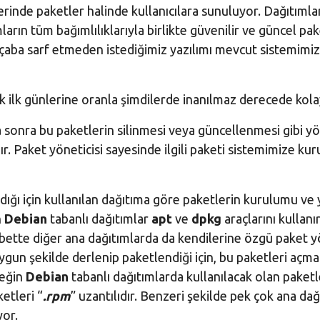
rinde paketler halinde kullanıcılara sunuluyor. Dağıtımla
ların tüm bağımlılıklarıyla birlikte güvenilir ve güncel pak
çaba sarf etmeden istediğimiz yazılımı mevcut sistemimiz
ek ilk günlerine oranla şimdilerde inanılmaz derecede kola
sonra bu paketlerin silinmesi veya güncellenmesi gibi y
dır. Paket yöneticisi sayesinde ilgili paketi sistemimize ku
ndığı için kullanılan dağıtıma göre paketlerin kurulumu ve 
n
Debian
tabanlı dağıtımlar
apt
ve
dpkg
araçlarını kullanı
 Elbette diğer ana dağıtımlarda da kendilerine özgü paket y
ygun şekilde derlenip paketlendiği için, bu paketleri açma
neğin
Debian
tabanlı dağıtımlarda kullanılacak olan paketl
etleri “
.rpm
” uzantılıdır. Benzeri şekilde pek çok ana da
yor.