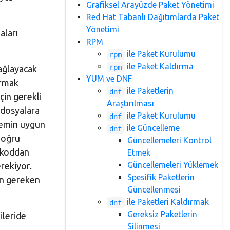
Grafiksel Arayüzde Paket Yönetimi
Red Hat Tabanlı Dağıtımlarda Paket
Yönetimi
aları
RPM
ile Paket Kurulumu
rpm
ile Paket Kaldırma
rpm
sağlayacak
YUM ve DNF
urmak
ile Paketlerin
dnf
çin gerekli
Araştırılması
i dosyalara
ile Paket Kurulumu
dnf
stemin uygun
ile Güncelleme
dnf
doğru
Güncellemeleri Kontrol
k koddan
Etmek
Güncellemeleri Yüklemek
erekiyor.
Spesifik Paketlerin
çin gereken
Güncellenmesi
ile Paketleri Kaldırmak
dnf
Gereksiz Paketlerin
ileride
Silinmesi