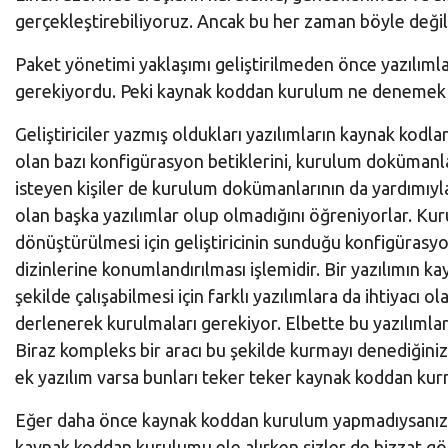
bir
gerçekleştirebiliyoruz. Ancak bu her zaman böyle değil
platformdur.
Paket yönetimi yaklaşımı geliştirilmeden önce yazılıml
gerekiyordu. Peki kaynak koddan kurulum ne denemek
Geliştiriciler yazmış oldukları yazılımların kaynak kodl
olan bazı konfigürasyon betiklerini, kurulum dokümanları
isteyen kişiler de kurulum dokümanlarının da yardımıyla i
olan başka yazılımlar olup olmadığını öğreniyorlar. Kurul
dönüştürülmesi için geliştiricinin sunduğu konfigürasyo
dizinlerine konumlandırılması işlemidir. Bir yazılımın 
şekilde çalışabilmesi için farklı yazılımlara da ihtiyacı o
derlenerek kurulmaları gerekiyor. Elbette bu yazılımları
Biraz kompleks bir aracı bu şekilde kurmayı denediğiniz
ek yazılım varsa bunları teker teker kaynak koddan kurm
Eğer daha önce kaynak koddan kurulum yapmadıysanız yeni
kaynak koddan kurulumu ele alırken sizler de bizzat gö