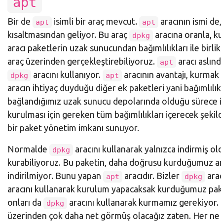
apt
Bir de
isimli bir araç mevcut.
aracının ismi de,
apt
apt
kısaltmasından geliyor. Bu araç
aracına oranla, ku
dpkg
aracı paketlerin uzak sunucundan bağımlılıkları ile birli
araç üzerinden gerçekleştirebiliyoruz.
aracı aslın
apt
aracını kullanıyor.
aracının avantajı, kurmak 
dpkg
apt
aracın ihtiyaç duyduğu diğer ek paketleri yani bağımlılı
bağlandığımız uzak sunucu depolarında olduğu sürece ist
kurulması için gereken tüm bağımlılıkları içerecek şekil
bir paket yönetim imkanı sunuyor.
Normalde
aracını kullanarak yalnızca indirmiş o
dpkg
kurabiliyoruz. Bu paketin, daha doğrusu kurduğumuz ara
indirilmiyor. Bunu yapan
aracıdır. Bizler
arac
apt
dpkg
aracını kullanarak kurulum yapacaksak kurduğumuz pake
onları da
aracını kullanarak kurmamız gerekiyor
dpkg
üzerinden çok daha net görmüş olacağız zaten. Her ne