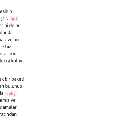
desinin
ştir.
apt
erini de bu
 planda
ası ve bu
de biz
ir aracın
dukça kolay
k bir paketi
an bulunup
mda
dpkg
memiz ve
ulamalar
racından