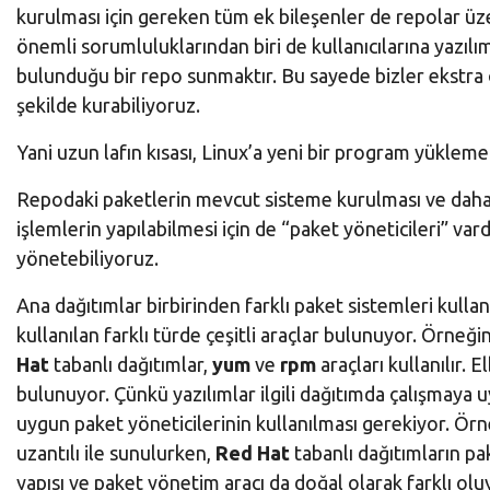
kurulması için gereken tüm ek bileşenler de repolar üze
önemli sorumluluklarından biri de kullanıcılarına yazılım
bulunduğu bir repo sunmaktır. Bu sayede bizler ekstra 
şekilde kurabiliyoruz.
Yani uzun lafın kısası, Linux’a yeni bir program yüklem
Repodaki paketlerin mevcut sisteme kurulması ve daha 
işlemlerin yapılabilmesi için de “paket yöneticileri” var
yönetebiliyoruz.
Ana dağıtımlar birbirinden farklı paket sistemleri kulla
kullanılan farklı türde çeşitli araçlar bulunuyor. Örneği
Hat
tabanlı dağıtımlar,
yum
ve
rpm
araçları kullanılır.
bulunuyor. Çünkü yazılımlar ilgili dağıtımda çalışmaya u
uygun paket yöneticilerinin kullanılması gerekiyor. Ör
uzantılı ile sunulurken,
Red Hat
tabanlı dağıtımların pak
yapısı ve paket yönetim aracı da doğal olarak farklı olu